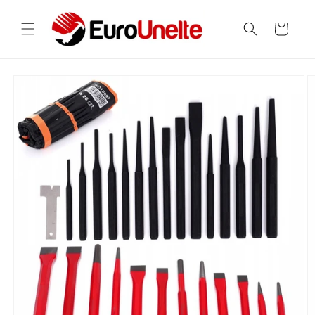
Salt la
conținut
Coș
Salt la
informațiile
despre
produs