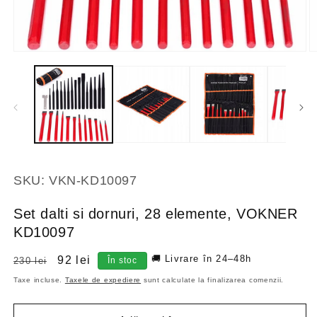
SKU:
VKN-KD10097
Set dalti si dornuri, 28 elemente, VOKNER
KD10097
🚚 Livrare în 24–48h
Preț
Preț
92 lei
230 lei
În stoc
obișnuit
redus
Taxe incluse.
Taxele de expediere
sunt calculate la finalizarea comenzii.