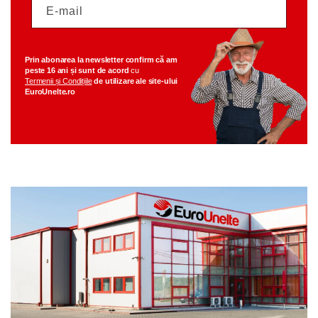
E-mail
Prin abonarea la newsletter
confirm că am
peste 16 ani
și sunt de acord
cu
Termenii și Condițiile
de utilizare ale
site-ului
EuroUnelte.ro