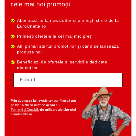
cele mai noi promoții!
Abonează-te la newsletter și primești știrile de la
EuroUnelte.ro !
Primești ofertele la cel mai mic preț
Afli primul startul promoțiilor și când se lansează
produse noi
Beneficiezi de ofertele și serviciile dedicate
abonaților
E-mail
Prin abonarea la newsletter
confirm că am
peste 16 ani
și sunt de acord
cu
Termenii și Condițiile
de utilizare ale
site-ului
EuroUnelte.ro