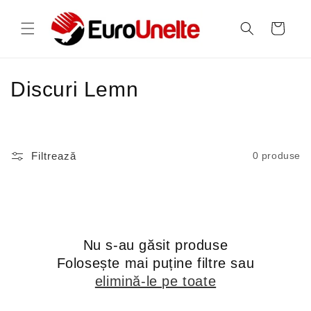
Salt la
conținut
Coș
C
Discuri Lemn
o
l
Filtrează
0 produse
e
c
ț
Nu s-au găsit produse
i
Folosește mai puține filtre sau
e
elimină-le pe toate
: