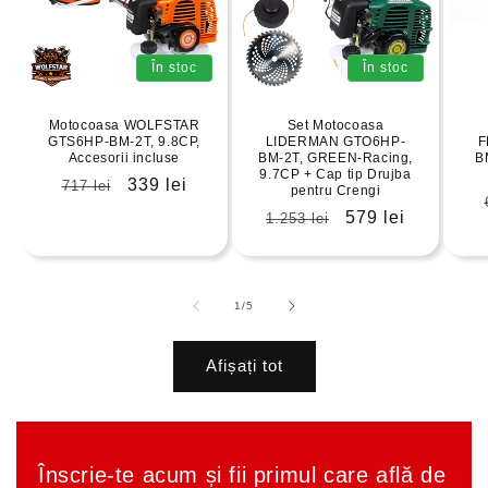
În stoc
În stoc
Motocoasa WOLFSTAR
Set Motocoasa
GTS6HP-BM-2T, 9.8CP,
LIDERMAN GTO6HP-
F
Accesorii incluse
BM-2T, GREEN-Racing,
B
9.7CP + Cap tip Drujba
Preț
Preț
339 lei
717 lei
pentru Crengi
obișnuit
redus
Preț
Preț
579 lei
1.253 lei
obișnuit
redus
din
1
/
5
Afișați tot
Înscrie-te acum și fii primul care află de