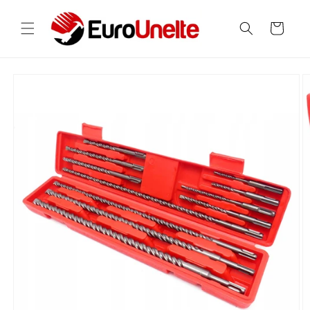
Salt la
conținut
Coș
Salt la
informațiile
despre
produs