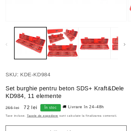
SKU:
KDE-KD984
Set burghie pentru beton SDS+ Kraft&Dele
KD984, 11 elemente
🚚 Livrare în 24–48h
Preț
Preț
72 lei
266 lei
În stoc
obișnuit
redus
Taxe incluse.
Taxele de expediere
sunt calculate la finalizarea comenzii.