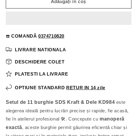
Adăugați în coș
☎️
COMANDĂ
0374710820
LIVRARE NATIONALA
DESCHIDERE COLET
PLATESTI LA LIVRARE
OPTIUNE STANDARD
RETUR IN 14 zile
Setul de 11 burghie SDS Kraft & Dele KD984
este
alegerea ideală pentru lucrări precise și rapide, fie acasă,
fie în atelierul profesional 🛠️. Concepute cu
manoperă
exactă
, aceste burghie permit găurirea eficientă chiar și
la viteze mari și în materiale dure, inclusiv beton armat.