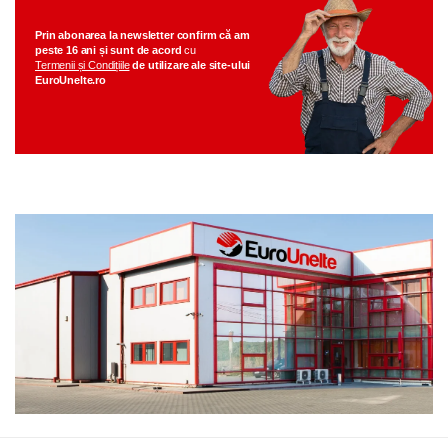
Prin abonarea la newsletter
confirm că am
peste 16 ani
și sunt de acord
cu
Termenii și Condițiile
de utilizare ale
site-ului
EuroUnelte.ro