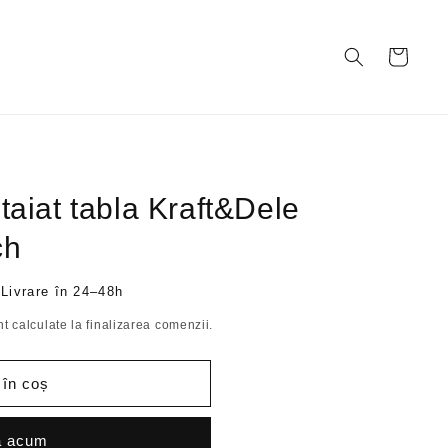
Coș
taiat tabla Kraft&Dele
ch
 Livrare în 24–48h
t calculate la finalizarea comenzii.
 în coș
ă acum