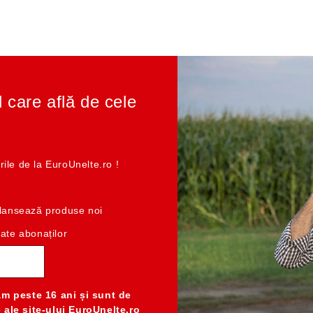
l care află de cele
rile de la EuroUnelte.ro !
e lansează produse noi
cate abonaților
am peste 16 ani
și sunt de
e ale
site-ului EuroUnelte.ro