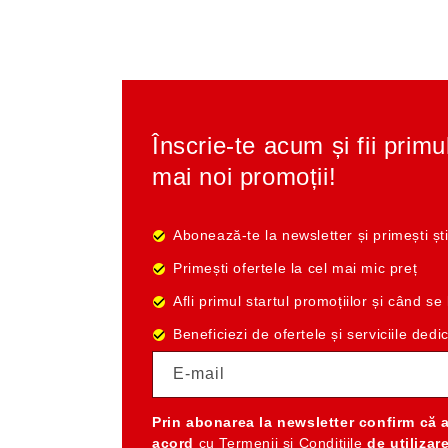
Înscrie-te acum și fii primu
mai noi promoții!
Abonează-te la newsletter și primești ști
Primești ofertele la cel mai mic preț
Afli primul startul promoțiilor și când s
Beneficiezi de ofertele și serviciile dedi
E-mail
Prin abonarea la newsletter
confirm că 
acord
cu
Termenii și Condițiile
de utilizar