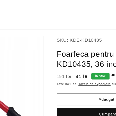
SKU:
KDE-KD10435
Foarfeca pentru 
KD10435, 36 in
🚚
Preț
Preț
91 lei
191 lei
În stoc
obișnuit
redus
Taxe incluse.
Taxele de expediere
sun
Adăugați
Cumpăr