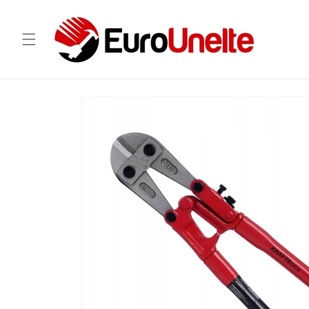
Salt la
conținut
Salt la
informațiile
despre
produs