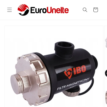
Salt la
conținut
Coș
Salt la
informațiile
despre
produs