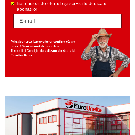
Beneficiezi de ofertele și serviciile dedicate
abonaților
E-mail
Prin abonarea la newsletter
confirm că am
peste 16 ani
și sunt de acord
cu
Termenii și Condițiile
de utilizare ale
site-ului
EuroUnelte.ro