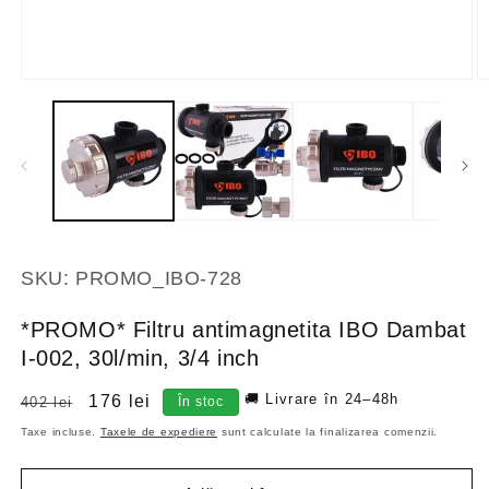
SKU:
PROMO_IBO-728
*PROMO* Filtru antimagnetita IBO Dambat
I-002, 30l/min, 3/4 inch
🚚 Livrare în 24–48h
Preț
Preț
176 lei
402 lei
În stoc
obișnuit
redus
Taxe incluse.
Taxele de expediere
sunt calculate la finalizarea comenzii.