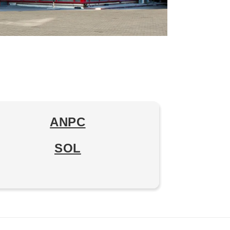
ANPC
SOL