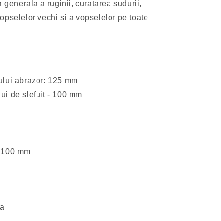
 generala a ruginii, curatarea sudurii,
opselelor vechi si a vopselelor pe toate
ului abrazor: 125 mm
ui de slefuit - 100 mm
x 100 mm
ta