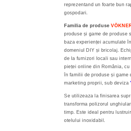
reprezentand un foarte bun rap
gospodari.
Familia de produse
VÖKNE
produse și game de produse s
baza experienței acumulate în 
domeniul DIY și bricolaj.
Echi
de la furnizori locali sau inter
pieței online din România, cu 
în familii de produse și game
marketing proprii, sub deviza
Se utilizeaza la finisarea sup
transforma polizorul unghiular 
timp. Este ideal pentru lustrui
otelului inoxidabil.