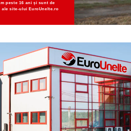
am peste 16 ani
și sunt de
e ale
site-ului EuroUnelte.ro