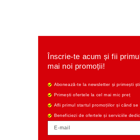
Înscrie-te acum și fii primu
mai noi promoții!
Abonează-te la newsletter și primești ști
Primești ofertele la cel mai mic preț
Afli primul startul promoțiilor și când s
Beneficiezi de ofertele și serviciile dedi
E-mail