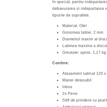
In special, pentru indepartarea
debavurarea si indepartarea v
tipurile de suprafete.
Material: Otel
Grosimea tablei: 2 mm
Diametrul maxim al disc
Latimea maxima a discul
Greutate: aprox. 1,17 kg
Contine:
Atasament satinat 120 
Maner detasabil
Inbus
2x Pene
Stift de prindere cu piuli
Ambalajul original