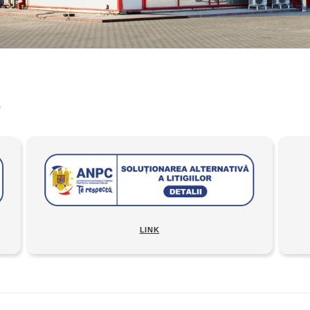
A
LINK