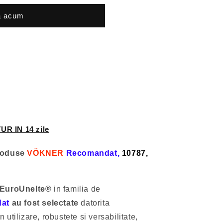
ă acum
UR IN 14 zile
produse
VÖKNER
Recomandat,
10787,
EuroUnelte®
in familia de
at
au fost selectate
datorita
n utilizare, robustete si versabilitate,