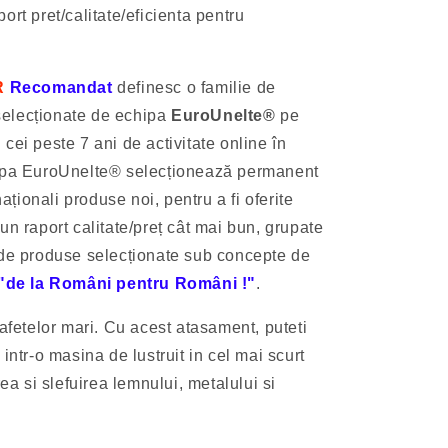
ort pret/calitate/eficienta pentru
R
Recomandat
definesc o familie de
elecționate de echipa
EuroUnelte®
pe
cei peste 7 ani de activitate online în
pa EuroUnelte® selecționează permanent
naționali produse noi, pentru a fi oferite
un raport calitate/preț cât mai bun, grupate
 de produse selecționate sub concepte de
"de la Români pentru Români !"
.
rafetelor mari. Cu acest atasament, puteti
intr-o masina de lustruit in cel mai scurt
rea si slefuirea lemnului, metalului si