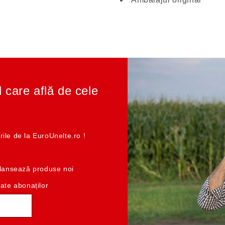
l care află de cele
rile de la EuroUnelte.ro !
e lansează produse noi
cate abonaților