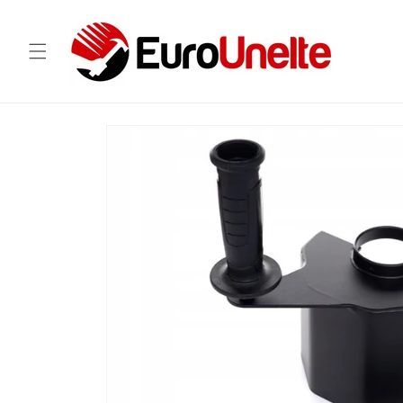
Salt la
conținut
Salt la
informațiile
despre
produs