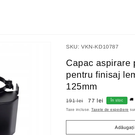
SKU:
VKN-KD10787
Capac aspirare p
pentru finisaj 
125mm
🚚
Preț
Preț
77 lei
191 lei
În stoc
obișnuit
redus
Taxe incluse.
Taxele de expediere
sun
Adăugați