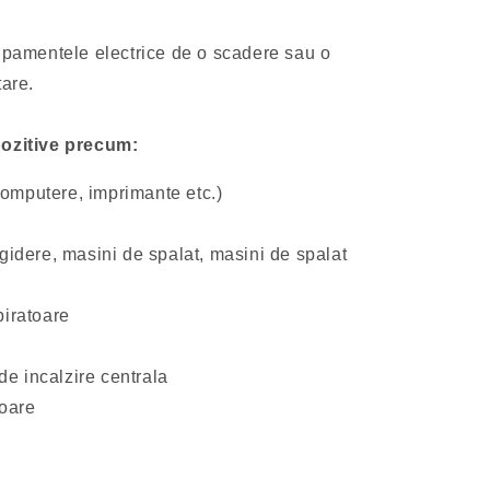
hipamentele electrice de o scadere sau o
tare.
pozitive precum:
omputere, imprimante etc.)
igidere, masini de spalat, masini de spalat
piratoare
e incalzire centrala
oare