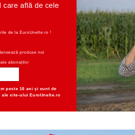
l care află de cele
rile de la EuroUnelte.ro !
e lansează produse noi
cate abonaților
am peste 16 ani
și sunt de
e ale
site-ului EuroUnelte.ro