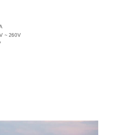
VA
0V ~ 260V
V