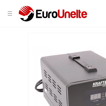
Salt la
conținut
Salt la
informațiile
despre
produs