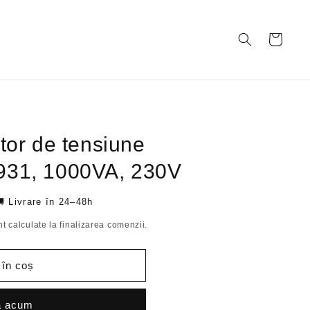
Coș
tor de tensiune
931, 1000VA, 230V
 Livrare în 24–48h
t calculate la finalizarea comenzii.
 în coș
ă acum