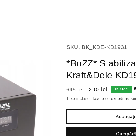
SKU:
BK_KDE-KD1931
*BuZZ* Stabiliza
Kraft&Dele KD1

Preț
Preț
290 lei
645 lei
În stoc
obișnuit
redus
Taxe incluse.
Taxele de expediere
sun
Adăugați
Cumpăr