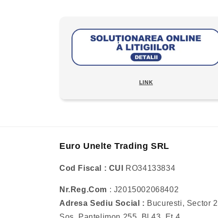
LINK
Euro Unelte Trading SRL
Cod Fiscal : CUI
RO34133834
Nr.Reg.Com
: J2015002068402
Adresa Sediu Social :
Bucuresti, Sector 2
Sos. Pantelimon 255, Bl.43, Et.4