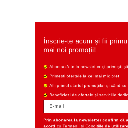
Înscrie-te acum și fii primu
mai noi promoții!
Abonează-te la newsletter și primești ști
Primești ofertele la cel mai mic preț
Afli primul startul promoțiilor și când s
Beneficiezi de ofertele și serviciile dedi
E-mail
Prin abonarea la newsletter
confirm că 
acord
cu
Termenii și Condițiile
de utilizar