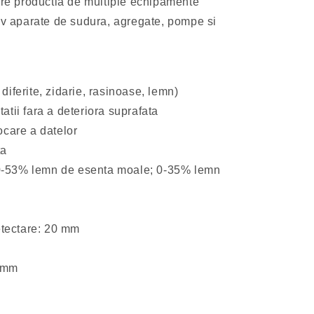
spre productia de multiple echipamente
siv aparate de sudura, agregate, pompe si
diferite, zidarie, rasinoase, lemn)
atii fara a deteriora suprafata
ocare a datelor
ta
-53% lemn de esenta moale; 0-35% lemn
tectare: 20 mm
0mm