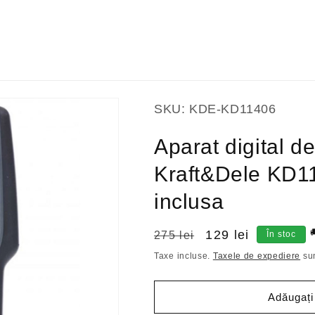
SKU:
KDE-KD11406
Aparat digital d
Kraft&Dele KD11
inclusa

Preț
Preț
129 lei
275 lei
În stoc
obișnuit
redus
Taxe incluse.
Taxele de expediere
sun
Adăugați