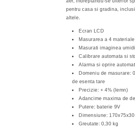
aer, indreptandu-se ulterior 
pentru casa si gradina, inclu
altele.
Ecran LCD
Masurarea a 4 materiale 
Masurati imaginea umidit
Calibrare automata si st
Alarma si oprire automa
Domeniu de masurare: 0
de esenta tare
Precizie: + 4% (lemn)
Adancime maxima de de
Putere: baterie 9V
Dimensiune: 170x75x3
Greutate: 0,30 kg