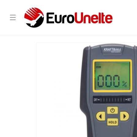
Salt la
conținut
Salt la
informațiile
despre
produs