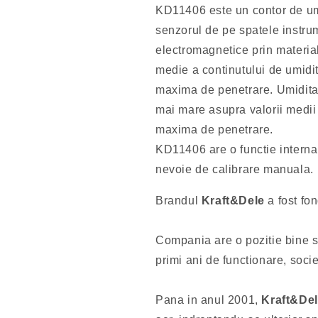
KD11406 este un contor de umi
senzorul de pe spatele instru
electromagnetice prin materialu
medie a continutului de umidi
maxima de penetrare. Umiditat
mai mare asupra valorii medi
maxima de penetrare.
KD11406 are o functie interna
nevoie de calibrare manuala.
Brandul
Kraft&Dele
a fost fon
Compania are o pozitie bine st
primi ani de functionare, soci
Pana in anul 2001,
Kraft&De