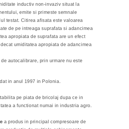
ditate inductiv non-invaziv situat la
mentului, emite si primeste semnale
l testat. Citirea afisata este valoarea
tate de pe intreaga suprafata si adancimea
ea apropiata de suprafata are un efect
i decat umiditatea apropiata de adancimea
 de autocalibrare, prin urmare nu este
dat in anul 1997 in Polonia.
abilita pe piata de bricolaj dupa ce in
etatea a functionat numai in industria agro.
le
a produs in principal compresoare de