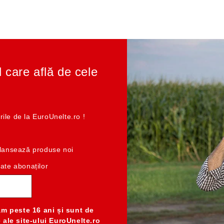
l care află de cele
rile de la EuroUnelte.ro !
e lansează produse noi
cate abonaților
am peste 16 ani
și sunt de
e ale
site-ului EuroUnelte.ro