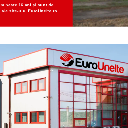
am peste 16 ani
și sunt de
e ale
site-ului EuroUnelte.ro