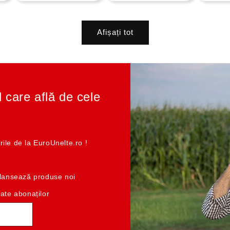
Afișați tot
l care află de cele
rile de la EuroUnelte.ro !
e lansează produse noi
cate abonaților