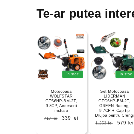
Te-ar putea inter
În stoc
În stoc
Motocoasa
Set Motocoasa
WOLFSTAR
LIDERMAN
GTS6HP-BM-2T,
GTO6HP-BM-2T,
9.8CP, Accesorii
GREEN-Racing,
incluse
9.7CP + Cap tip
Drujba pentru Crengi
Preț
Preț
339 lei
717 lei
Preț
Preț
579 lei
1.253 lei
obișnuit
redus
obișnuit
redus