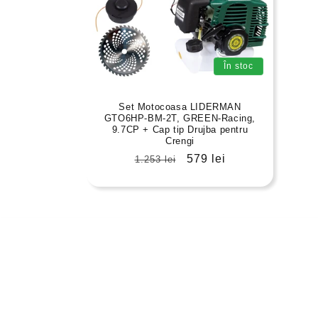
i
e
În stoc
:
Set Motocoasa LIDERMAN
GTO6HP-BM-2T, GREEN-Racing,
9.7CP + Cap tip Drujba pentru
Crengi
Preț
Preț
579 lei
1.253 lei
obișnuit
redus