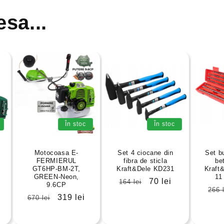
esa...
În stoc
În stoc
Motocoasa E-
Set 4 ciocane din
Set b
FERMIERUL
fibra de sticla
be
GT6HP-BM-2T,
Kraft&Dele KD231
Kraft
GREEN-Neon,
11
Preț
Preț
70 lei
164 lei
9.6CP
Pre
266 
obișnuit
redus
Preț
Preț
319 lei
670 lei
obi
obișnuit
redus