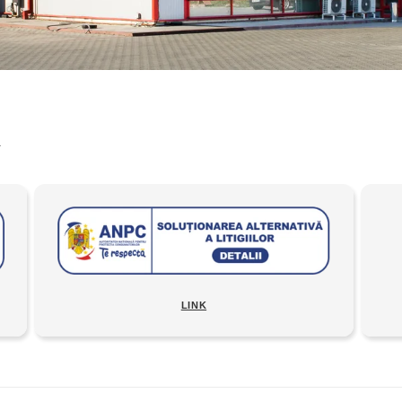
A
LINK