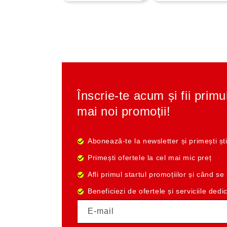
Înscrie-te acum și fii primu
mai noi promoții!
Abonează-te la newsletter și primești ști
Primești ofertele la cel mai mic preț
Afli primul startul promoțiilor și când s
Beneficiezi de ofertele și serviciile dedi
E-mail