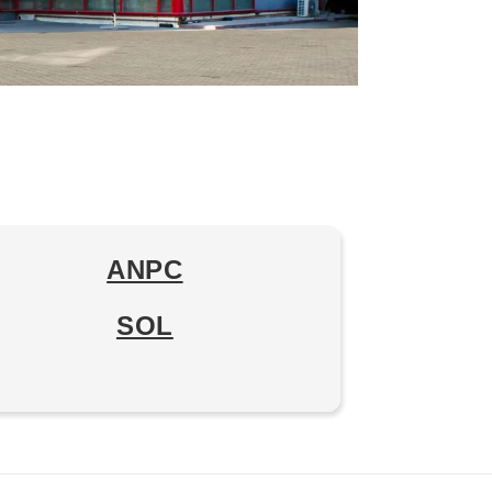
ANPC
SOL