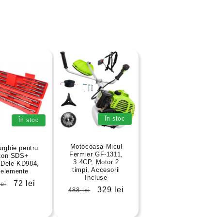
În stoc
În stoc
Motocoasa Micul
urghie pentru
Fermier GF-1311,
ton SDS+
3.4CP, Motor 2
&Dele KD984,
timpi, Accesorii
 elemente
Incluse
ț
Preț
72 lei
lei
Preț
Preț
329 lei
488 lei
șnuit
redus
obișnuit
redus