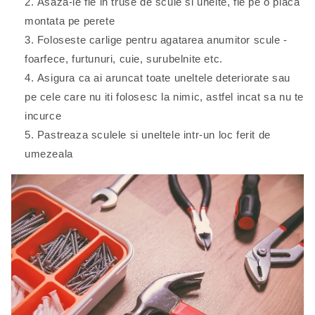
Asaza-le fie in truse de scule si unelte, fie pe o placa
montata pe perete
Foloseste carlige pentru agatarea anumitor scule -
foarfece, furtunuri, cuie, surubelnite etc.
Asigura ca ai aruncat toate uneltele deteriorate sau
pe cele care nu iti folosesc la nimic, astfel incat sa nu te
incurce
Pastreaza sculele si uneltele intr-un loc ferit de
umezeala