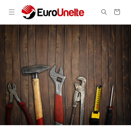
Salt la
conținut
Coș